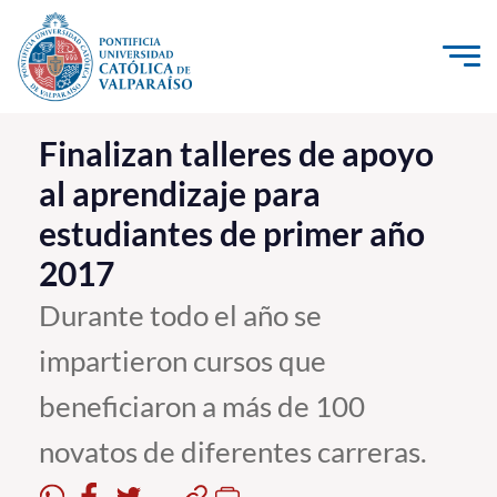
Click acá para ir directamente al contenido
La Universidad
Finalizan talleres de apoyo
al aprendizaje para
Investigación, Creación e Innovación
estudiantes de primer año
PUCV Internacional
2017
Vinculación con el Medio
Durante todo el año se
Admisión
impartieron cursos que
Pregrado
beneficiaron a más de 100
Postgrado
novatos de diferentes carreras.
Formación Continua