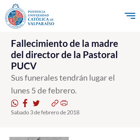
Click acá para ir directamente al contenido
La Universidad
Fallecimiento de la madre
del director de la Pastoral
Investigación, Creación e Innovación
PUCV
PUCV Internacional
Vinculación con el Medio
Sus funerales tendrán lugar el
lunes 5 de febrero.
Admisión
Sabado 3 de febrero de 2018
Pregrado
Postgrado
Formación Continua