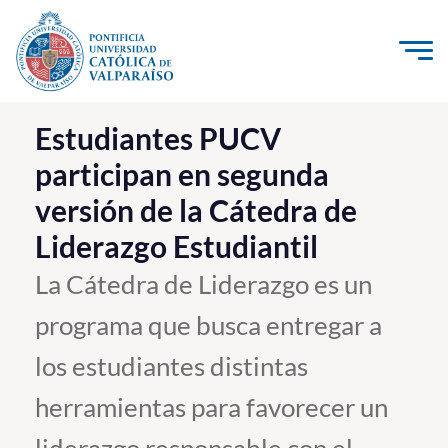
Click acá para ir directamente al contenido
La Universidad
Estudiantes PUCV
participan en segunda
Investigación, Creación e Innovación
versión de la Cátedra de
PUCV Internacional
Liderazgo Estudiantil
Vinculación con el Medio
La Cátedra de Liderazgo es un
Admisión
programa que busca entregar a
Pregrado
los estudiantes distintas
Postgrado
herramientas para favorecer un
Formación Continua