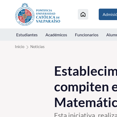
Click acá para ir directamente al contenido
Admisi
Estudiantes
Académicos
Funcionarios
Alum
Inicio
Noticias
Establecim
compiten e
Matemátic
Esta iniciativa, real