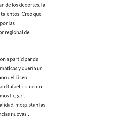
n de los deportes, la
 talentos. Creo que
por las
r regional del
on a participar de
máticas y quería un
no del Liceo
San Rafael, comentó
os llegar”.
alidad, me gustan las
ncias nuevas”.