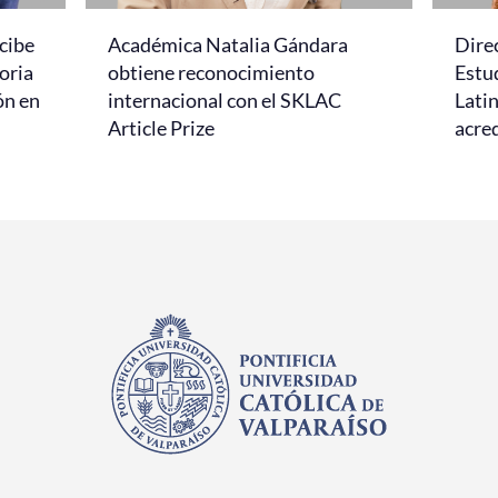
cibe
Académica Natalia Gándara
Dire
oria
obtiene reconocimiento
Estud
ón en
internacional con el SKLAC
Lati
Article Prize
acred