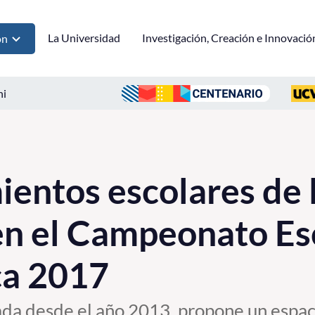
La Universidad
Investigación, Creación e Innovació
ón
ni
ientos escolares de 
n el Campeonato Es
a 2017
izada desde el año 2013, propone un espa