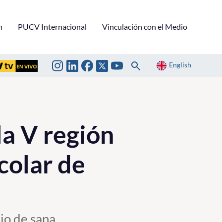
n
PUCV Internacional
Vinculación con el Medio
English
la V región
colar de
cio de sana