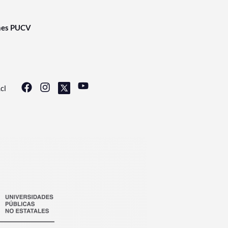
nes PUCV
cl