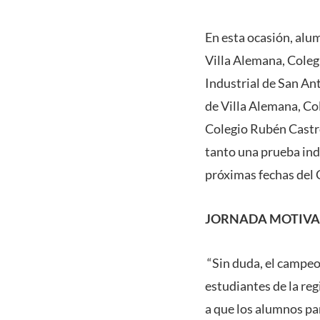
En esta ocasión, al
Villa Alemana, Coleg
Industrial de San Ant
de Villa Alemana, Co
Colegio Rubén Castro
tanto una prueba indi
próximas fechas del 
JORNADA MOTIVAN
“Sin duda, el campeo
estudiantes de la re
a que los alumnos par