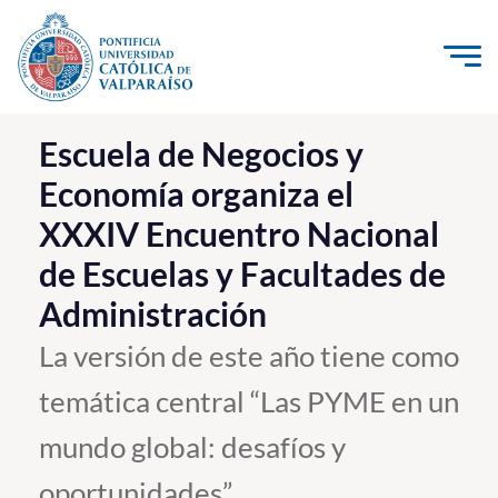
Click acá para ir directamente al contenido
La Universidad
Escuela de Negocios y
Economía organiza el
Investigación, Creación e Innovación
XXXIV Encuentro Nacional
PUCV Internacional
de Escuelas y Facultades de
Vinculación con el Medio
Administración
Admisión
La versión de este año tiene como
temática central “Las PYME en un
Pregrado
mundo global: desafíos y
Postgrado
Formación Continua
oportunidades”.