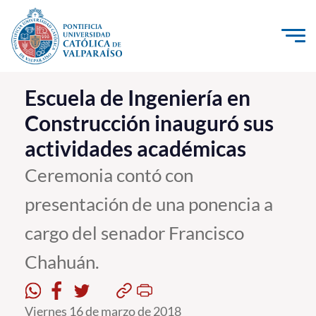
Click acá para ir directamente al contenido
La Universidad
Escuela de Ingeniería en
Construcción inauguró sus
Investigación, Creación e Innovación
actividades académicas
PUCV Internacional
Vinculación con el Medio
Ceremonia contó con
presentación de una ponencia a
Admisión
cargo del senador Francisco
Pregrado
Chahuán.
Postgrado
Formación Continua
Viernes 16 de marzo de 2018