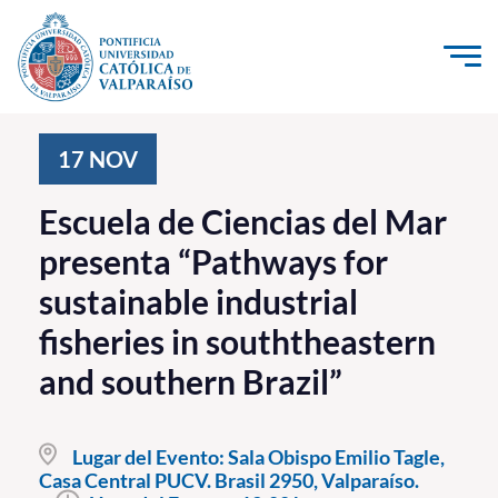
Click acá para ir directamente al contenido
La Universidad
17
NOV
Investigación, Creación e Innovación
Escuela de Ciencias del Mar
PUCV Internacional
presenta “Pathways for
Vinculación con el Medio
sustainable industrial
fisheries in souththeastern
Admisión
and southern Brazil”
Pregrado
Postgrado
Lugar del Evento:
Sala Obispo Emilio Tagle,
Casa Central PUCV. Brasil 2950, Valparaíso.
Formación Continua