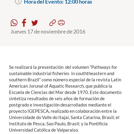
Hora del Evento:
12:00 horas
Estudiantes
Académicos
Jueves 17 de noviembre de 2016
Funcionarios
Alumni
Se realizará la presentación del volumen “Pathways for
sustainable industrial fisheries in souththeastern and
English
southern Brazil” como número especial de la revista Latin
American Jorunal of Aquatic Research, que publica la
Escuela de Ciencias del Mar desde 1970. Este documento
sintetiza resultados de seis años de formación de
postgrado e investigación desarrollados mediante el
proyecto IGEPESCA, realizado en colaboración entre la
Universidade do Valle do Itajaí, Santa Catarina, Brasil; el
Instituto de Pesca, Sao Paulo, Brasil; y la Pontificia
Universidad Católica de Valparaíso.