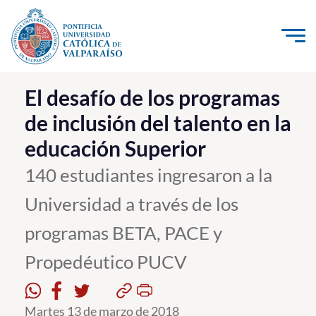
Click acá para ir directamente al contenido
La Universidad
El desafío de los programas
de inclusión del talento en la
Investigación, Creación e Innovación
educación Superior
PUCV Internacional
Vinculación con el Medio
140 estudiantes ingresaron a la
Universidad a través de los
Admisión
programas BETA, PACE y
Pregrado
Propedéutico PUCV
Postgrado
Formación Continua
Martes 13 de marzo de 2018