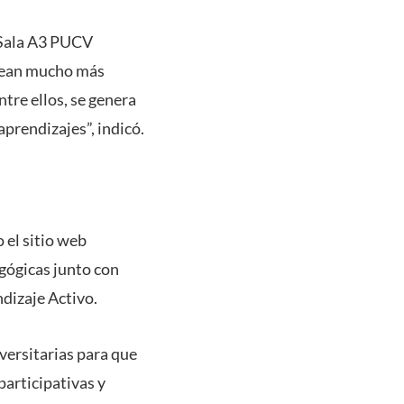
a Sala A3 PUCV
 sean mucho más
ntre ellos, se genera
aprendizajes”, indicó.
 el sitio web
agógicas junto con
dizaje Activo.
iversitarias para que
participativas y