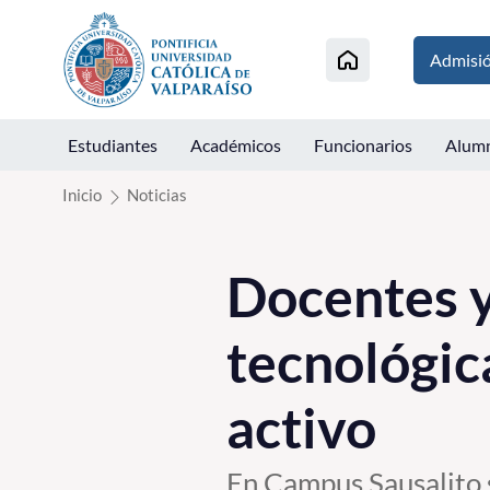
Click acá para ir directamente al contenido
Admisi
Estudiantes
Académicos
Funcionarios
Alum
Inicio
Noticias
Docentes y
tecnológic
activo
En Campus Sausalito 