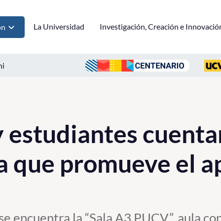
La Universidad
Investigación, Creación e Innovació
ón
ni
 estudiantes cuenta
a que promueve el a
se encuentra la “Sala A3 PUCV”, aula co