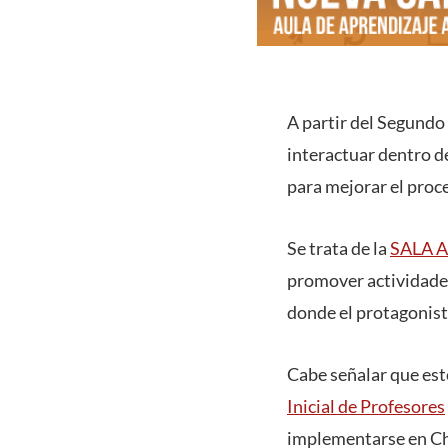
A partir del Segundo
interactuar dentro d
para mejorar el proc
Se trata de la
SALA 
promover actividades
donde el protagonist
Cabe señalar que est
Inicial de Profesores
implementarse en Chi