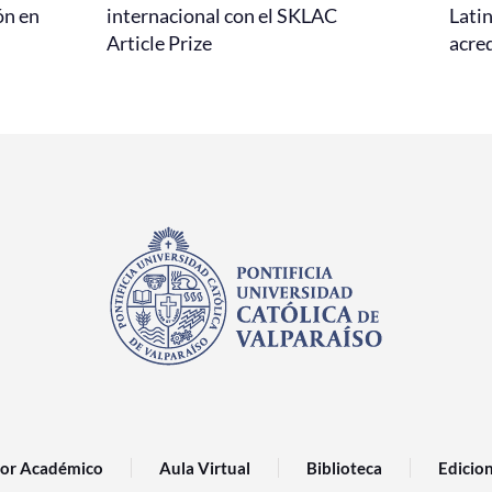
ón en
internacional con el SKLAC
Lati
Article Prize
acred
or Académico
Aula Virtual
Biblioteca
Edicio