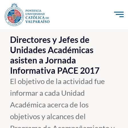
Click acá para ir directamente al contenido
La Universidad
Directores y Jefes de
Unidades Académicas
Investigación, Creación e Innovación
asisten a Jornada
PUCV Internacional
Informativa PACE 2017
Vinculación con el Medio
El objetivo de la actividad fue
Admisión
informar a cada Unidad
Pregrado
Académica acerca de los
Postgrado
objetivos y alcances del
Formación Continua