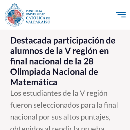
Click acá para ir directamente al contenido
La Universidad
Destacada participación de
alumnos de la V región en
Investigación, Creación e Innovación
final nacional de la 28
PUCV Internacional
Olimpiada Nacional de
Vinculación con el Medio
Matemática
Admisión
Los estudiantes de la V región
fueron seleccionados para la final
Pregrado
nacional por sus altos puntajes,
Postgrado
Formación Continua
obtenidos al rendir la prueba