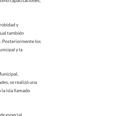
 como capacitaciones,
Probidad y
cual también
. Posteriormente los
icipal y la
Municipal,
ades, se realizó una
 la isla llamado
 de especial