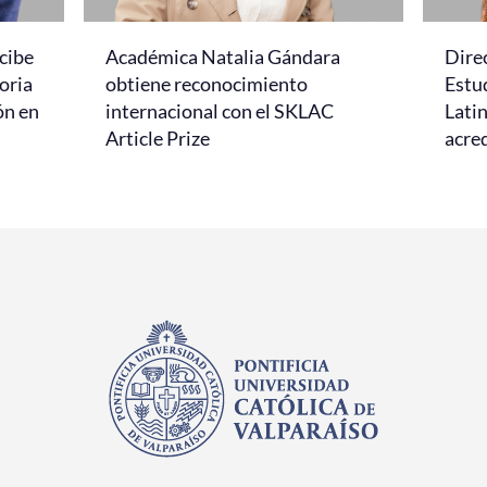
cibe
Académica Natalia Gándara
Dire
oria
obtiene reconocimiento
Estud
ón en
internacional con el SKLAC
Lati
Article Prize
acred