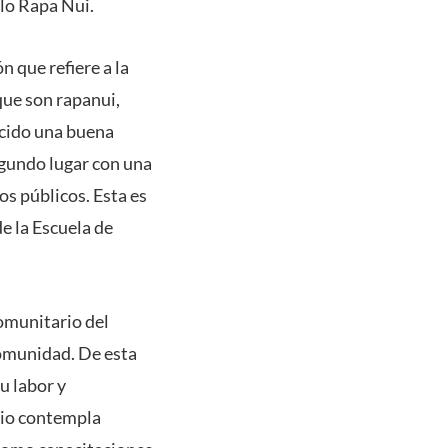
blo Rapa Nui.
 que refiere a la
que son rapanui,
ecido una buena
egundo lugar con una
os públicos. Esta es
e la Escuela de
Comunitario del
comunidad. De esta
u labor y
nio contempla