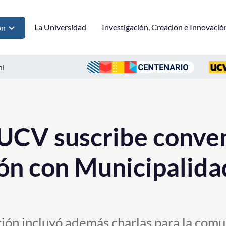
La Universidad
Investigación, Creación e Innovació
ón
ni
UCV suscribe conven
ón con Municipalidad
ación incluyó además charlas para la com