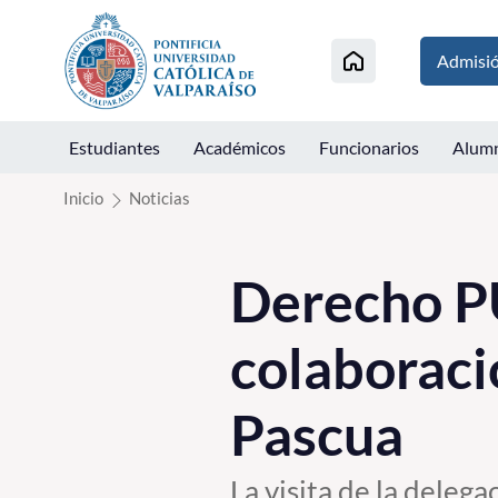
Click acá para ir directamente al contenido
Admisi
Estudiantes
Académicos
Funcionarios
Alum
Inicio
Noticias
Derecho P
colaboraci
Pascua
La visita de la deleg