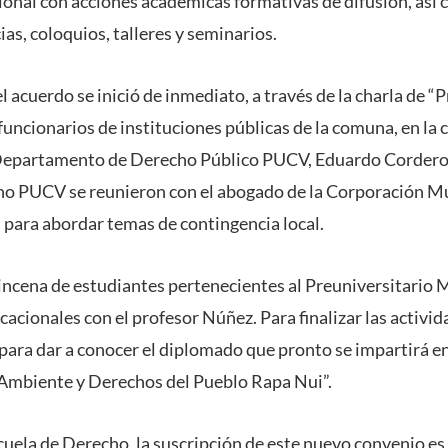
ional con acciones académicas formativas de difusión, así
as, coloquios, talleres y seminarios.
l acuerdo se inició de inmediato, a través de la charla de “
funcionarios de instituciones públicas de la comuna, en la 
el Departamento de Derecho Público PUCV, Eduardo Cordero
o PUCV se reunieron con el abogado de la Corporación Mun
 para abordar temas de contingencia local.
incena de estudiantes pertenecientes al Preuniversitario 
acionales con el profesor Núñez. Para finalizar las activid
para dar a conocer el diplomado que pronto se impartirá en
Ambiente y Derechos del Pueblo Rapa Nui”.
cuela de Derecho, la suscripción de este nuevo convenio es