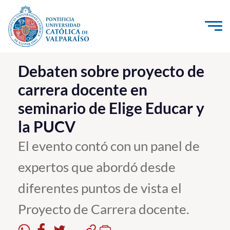
Click acá para ir directamente al contenido
La Universidad
Debaten sobre proyecto de
carrera docente en
Investigación, Creación e Innovación
seminario de Elige Educar y
PUCV Internacional
la PUCV
Vinculación con el Medio
El evento contó con un panel de
Admisión
expertos que abordó desde
Pregrado
diferentes puntos de vista el
Postgrado
Proyecto de Carrera docente.
Formación Continua