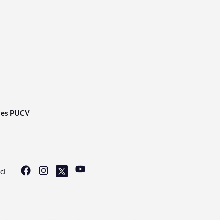
nes PUCV
cl