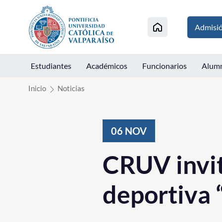
Click acá para ir directamente al contenido
Admisi
Estudiantes
Académicos
Funcionarios
Alum
Inicio
Noticias
06
NOV
CRUV invit
deportiva