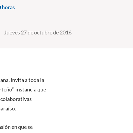
 horas
Jueves 27 de octubre de 2016
na, invita a toda la
teño”, instancia que
y colaborativas
paraíso.
asión en que se