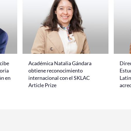
cibe
Académica Natalia Gándara
Dire
oria
obtiene reconocimiento
Estud
ón en
internacional con el SKLAC
Lati
Article Prize
acred