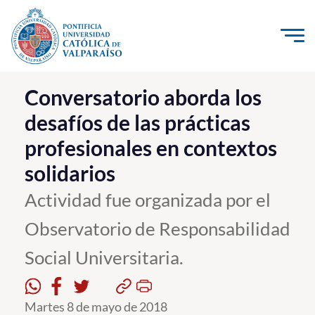
Click acá para ir directamente al contenido
La Universidad
Conversatorio aborda los
desafíos de las prácticas
Investigación, Creación e Innovación
profesionales en contextos
PUCV Internacional
solidarios
Vinculación con el Medio
Actividad fue organizada por el
Admisión
Observatorio de Responsabilidad
Pregrado
Social Universitaria.
Postgrado
Martes 8 de mayo de 2018
Formación Continua