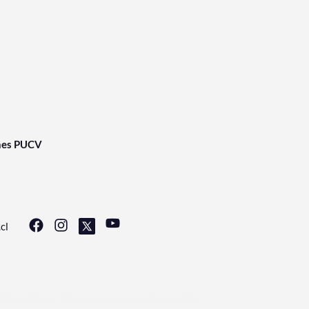
nes PUCV
cl