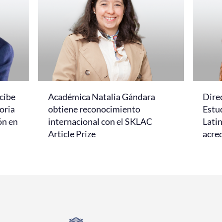
cibe
Académica Natalia Gándara
Dire
oria
obtiene reconocimiento
Estud
ón en
internacional con el SKLAC
Lati
Article Prize
acred