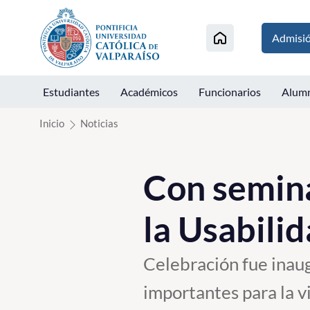
Click acá para ir directamente al contenido
Admisi
Estudiantes
Académicos
Funcionarios
Alum
Inicio
Noticias
Con semina
la Usabili
Celebración fue inaug
importantes para la v