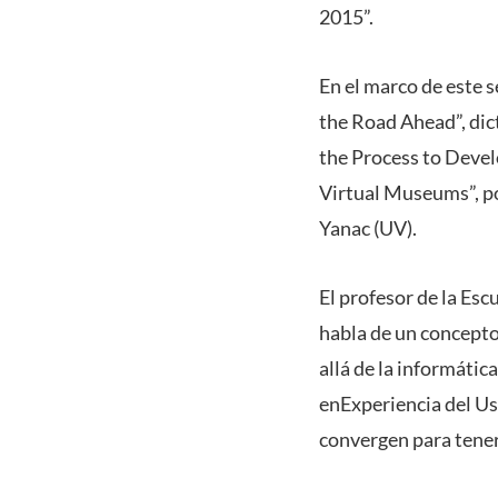
2015”.
En el marco de este 
the Road Ahead”, dic
the Process to Devel
Virtual Museums”, po
Yanac (UV).
El profesor de la Esc
habla de un concepto 
allá de la informátic
enExperiencia del Us
convergen para tener