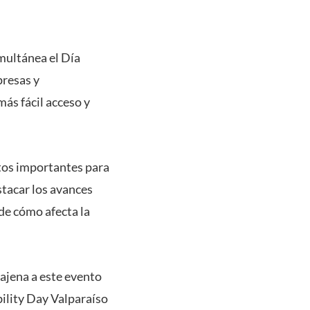
multánea el Día
presas y
más fácil acceso y
ctos importantes para
estacar los avances
 de cómo afecta la
 ajena a este evento
bility Day Valparaíso