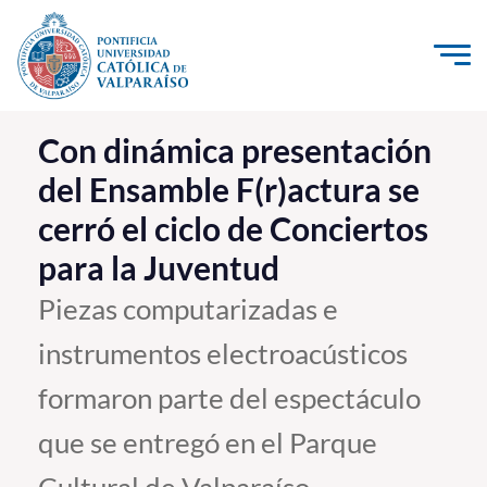
Click acá para ir directamente al contenido
La Universidad
Con dinámica presentación
del Ensamble F(r)actura se
Investigación, Creación e Innovación
cerró el ciclo de Conciertos
PUCV Internacional
para la Juventud
Vinculación con el Medio
Piezas computarizadas e
Admisión
instrumentos electroacústicos
Pregrado
formaron parte del espectáculo
Postgrado
que se entregó en el Parque
Formación Continua