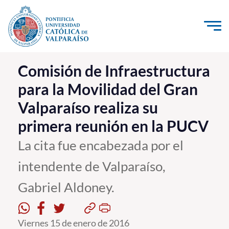
Click acá para ir directamente al contenido
La Universidad
Comisión de Infraestructura
para la Movilidad del Gran
Investigación, Creación e Innovación
Valparaíso realiza su
PUCV Internacional
primera reunión en la PUCV
Vinculación con el Medio
La cita fue encabezada por el
Admisión
intendente de Valparaíso,
Pregrado
Gabriel Aldoney.
Postgrado
Viernes 15 de enero de 2016
Formación Continua