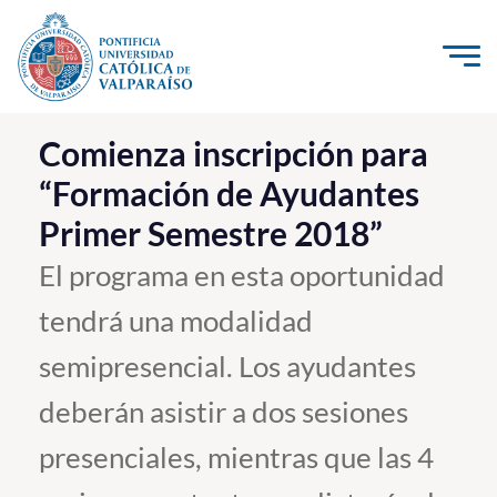
Click acá para ir directamente al contenido
La Universidad
Comienza inscripción para
“Formación de Ayudantes
Investigación, Creación e Innovación
Primer Semestre 2018”
PUCV Internacional
Vinculación con el Medio
El programa en esta oportunidad
tendrá una modalidad
Admisión
semipresencial. Los ayudantes
Pregrado
deberán asistir a dos sesiones
Postgrado
presenciales, mientras que las 4
Formación Continua