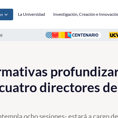
La Universidad
Investigación, Creación e Innovació
ón
ni
rmativas profundiza
cuatro directores de
ntempla ocho sesiones- estará a cargo d