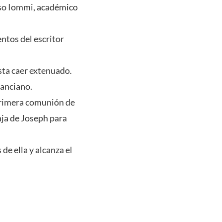
nso Iommi, académico
entos del escritor
sta caer extenuado.
 anciano.
 primera comunión de
anja de Joseph para
de ella y alcanza el