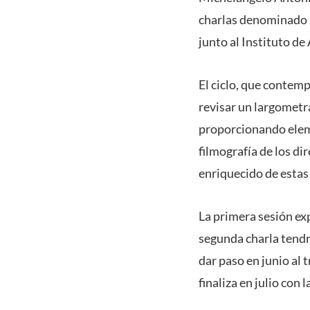
charlas denominado "
junto al Instituto de
El ciclo, que contem
revisar un largometra
proporcionando elem
filmografía de los di
enriquecido de estas
La primera sesión exp
segunda charla tendr
dar paso en junio al 
finaliza en julio con