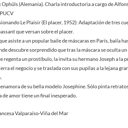
 Ophüls (Alemania). Charla introductoria a cargo de Alfo
e PUCV
ionando Le Plaisir (El placer, 1952): Adaptación de tres cu
ssant que versan sobre el placer.
ue asiste a un popular baile de máscaras en París, baila ha
ende descubre sorprendido que tras la máscara se oculta un
e regenta un prostíbulo, la invita su hermano Joseph a la
erra el negocio y se traslada con sus pupilas a la lejana gr
a.
enamora de su bella modelo Josephine. Sólo pinta retratos 
ia de amor tiene un final inesperado.
ancesa Valparaíso-Viña del Mar