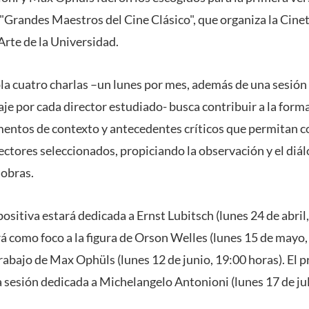
Grandes Maestros del Cine Clásico", que organiza la Cine
 Arte de la Universidad.
pla cuatro charlas –un lunes por mes, además de una sesión
je por cada director estudiado- busca contribuir a la forma
entos de contexto y antecedentes críticos que permitan 
rectores seleccionados, propiciando la observación y el diál
 obras.
ositiva estará dedicada a Ernst Lubitsch (lunes 24 de abril,
á como foco a la figura de Orson Welles (lunes 15 de mayo,
trabajo de Max Ophüls (lunes 12 de junio, 19:00 horas). El 
 la sesión dedicada a Michelangelo Antonioni (lunes 17 de jul