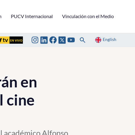
n
PUCV Internacional
Vinculación con el Medio
English
rán en
l cine
el académico Alfonso