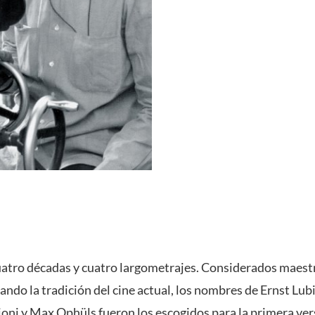
uatro décadas y cuatro largometrajes. Considerados maestr
ando la tradición del cine actual, los nombres de Ernst Lub
ni y Max Ophüls fueron los escogidos para la primera ver