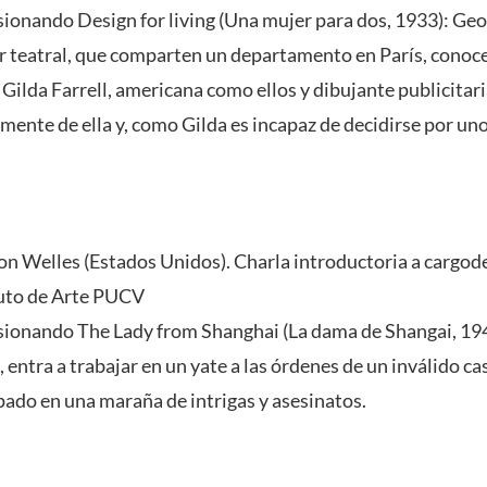
ionando Design for living (Una mujer para dos, 1933): Geor
teatral, que comparten un departamento en París, conocen
a Gilda Farrell, americana como ellos y dibujante publicitar
nte de ella y, como Gilda es incapaz de decidirse por uno
on Welles (Estados Unidos). Charla introductoria a cargod
tuto de Arte PUCV
sionando The Lady from Shanghai (La dama de Shangai, 19
 entra a trabajar en un yate a las órdenes de un inválido c
pado en una maraña de intrigas y asesinatos.