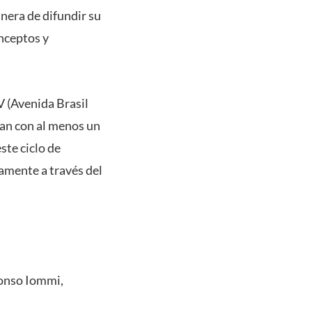
anera de difundir su
nceptos y
V (Avenida Brasil
lan con al menos un
ste ciclo de
amente a través del
fonso Iommi,