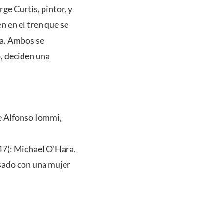
ge Curtis, pintor, y
 en el tren que se
ia. Ambos se
, deciden una
e Alfonso Iommi,
47): Michael O'Hara,
asado con una mujer