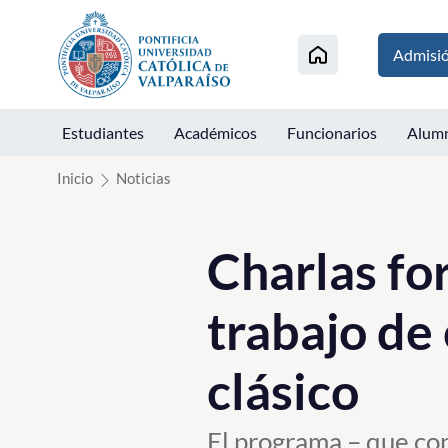
Click acá para ir directamente al contenido
Admisi
Estudiantes
Académicos
Funcionarios
Alum
Inicio
Noticias
Charlas fo
trabajo de 
clásico
El programa – que co