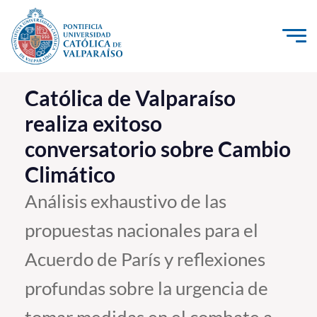
Click acá para ir directamente al contenido
La Universidad
Católica de Valparaíso
realiza exitoso
Investigación, Creación e Innovación
conversatorio sobre Cambio
PUCV Internacional
Climático
Vinculación con el Medio
Análisis exhaustivo de las
Admisión
propuestas nacionales para el
Pregrado
Acuerdo de París y reflexiones
Postgrado
profundas sobre la urgencia de
Formación Continua