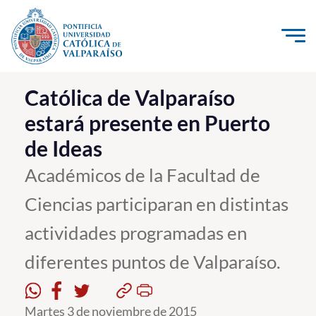
Click acá para ir directamente al contenido
La Universidad
Católica de Valparaíso
estará presente en Puerto
Investigación, Creación e Innovación
de Ideas
PUCV Internacional
Vinculación con el Medio
Académicos de la Facultad de
Ciencias participaran en distintas
Admisión
actividades programadas en
Pregrado
diferentes puntos de Valparaíso.
Postgrado
Formación Continua
Martes 3 de noviembre de 2015