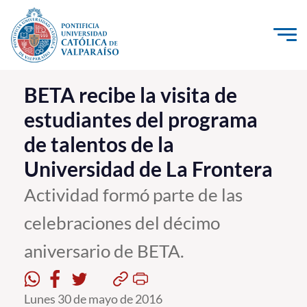
Click acá para ir directamente al contenido
La Universidad
BETA recibe la visita de
estudiantes del programa
Investigación, Creación e Innovación
de talentos de la
PUCV Internacional
Universidad de La Frontera
Vinculación con el Medio
Actividad formó parte de las
Admisión
celebraciones del décimo
Pregrado
aniversario de BETA.
Postgrado
Lunes 30 de mayo de 2016
Formación Continua