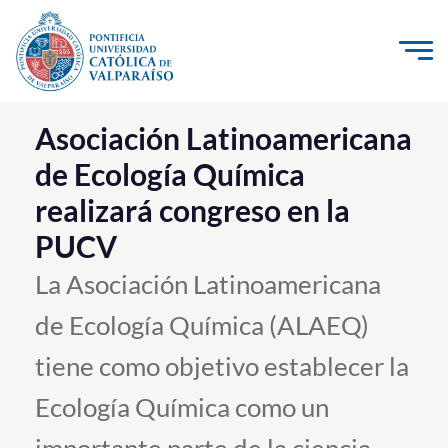
Click acá para ir directamente al contenido
La Universidad
Asociación Latinoamericana
de Ecología Química
Investigación, Creación e Innovación
realizará congreso en la
PUCV Internacional
PUCV
Vinculación con el Medio
La Asociación Latinoamericana
Admisión
de Ecología Química (ALAEQ)
Pregrado
tiene como objetivo establecer la
Postgrado
Ecología Química como un
Formación Continua