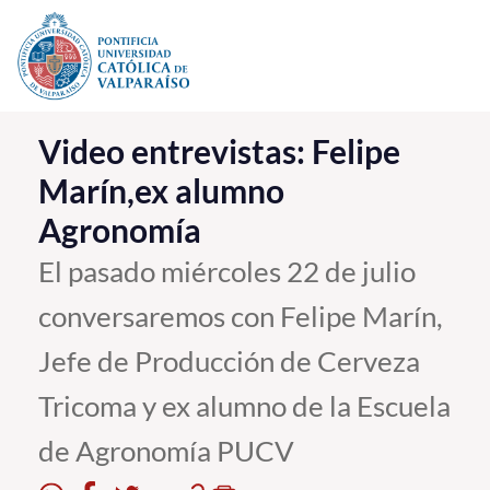
Click acá para ir directamente al contenido
La Universidad
Video entrevistas: Felipe
Marín,ex alumno
Investigación, Creación e Innovación
Agronomía
PUCV Internacional
Vinculación con el Medio
El pasado miércoles 22 de julio
conversaremos con Felipe Marín,
Admisión
Jefe de Producción de Cerveza
Pregrado
Tricoma y ex alumno de la Escuela
Postgrado
de Agronomía PUCV
Formación Continua