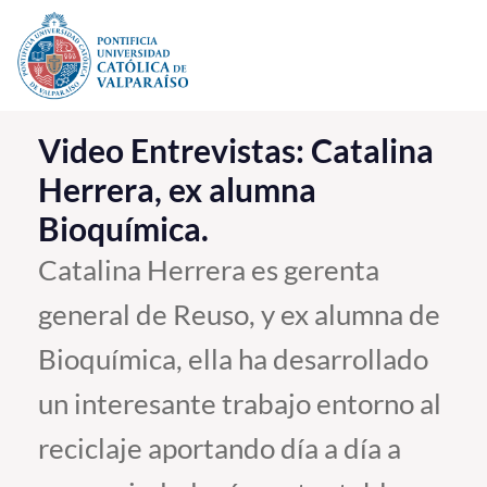
Click acá para ir directamente al contenido
La Universidad
Video Entrevistas: Catalina
Herrera, ex alumna
Investigación, Creación e Innovación
Bioquímica.
PUCV Internacional
Vinculación con el Medio
Catalina Herrera es gerenta
general de Reuso, y ex alumna de
Admisión
Bioquímica, ella ha desarrollado
Pregrado
un interesante trabajo entorno al
Postgrado
reciclaje aportando día a día a
Formación Continua