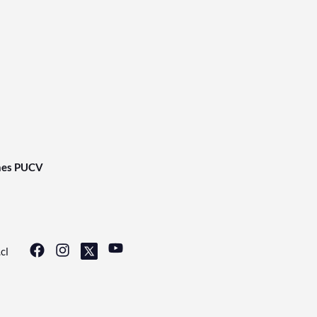
nes PUCV
cl