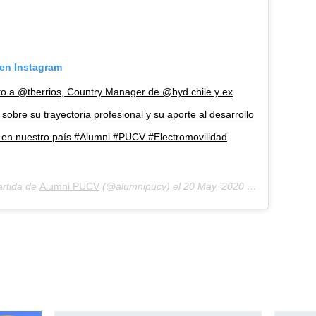
 en Instagram
o a @tberrios, Country Manager de @byd.chile y ex
obre su trayectoria profesional y su aporte al desarrollo
d en nuestro país #Alumni #PUCV #Electromovilidad
artida de
Alumni PUCV
(@alumnipucv) el 20 May, 2020 a las 1:05 PDT