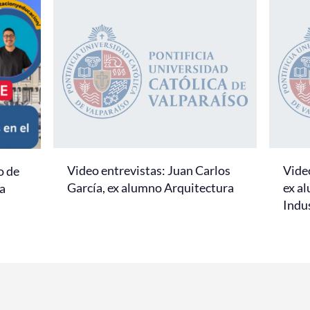
Video entrevistas: Juan Carlos
Video
o de
García, ex alumno Arquitectura
ex al
la
Indus