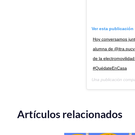
Ver esta publicación
Hoy conversamos junt
alumna de @itra.pucv s
de la electromovilida
#QuédateEnCasa
Una publicación comp
Artículos relacionados