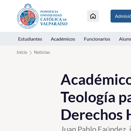
Click acá para ir directamente al contenido
Admisi
Estudiantes
Académicos
Funcionarios
Alum
Inicio
Noticias
Académico 
Teología p
Derechos 
Juan Pablo Faúndez, 