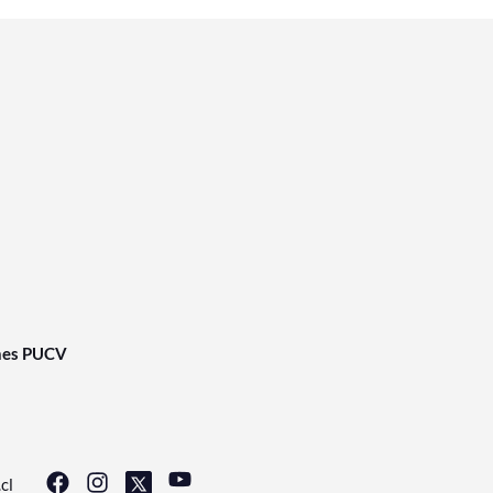
nes PUCV
cl