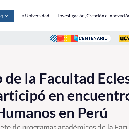
La Universidad
Investigación, Creación e Innovació
ón
ni
de la Facultad Ecles
articipó en encuentr
Humanos en Perú
jefe de programas académicos de la Facu