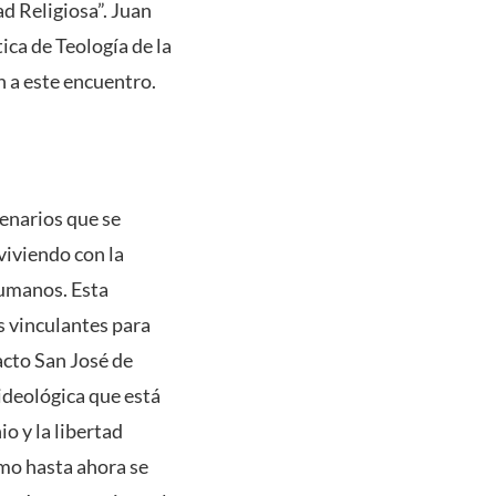
d Religiosa”. Juan
ica de Teología de la
 a este encuentro.
cenarios que se
 viviendo con la
Humanos. Esta
s vinculantes para
cto San José de
ideológica que está
o y la libertad
omo hasta ahora se