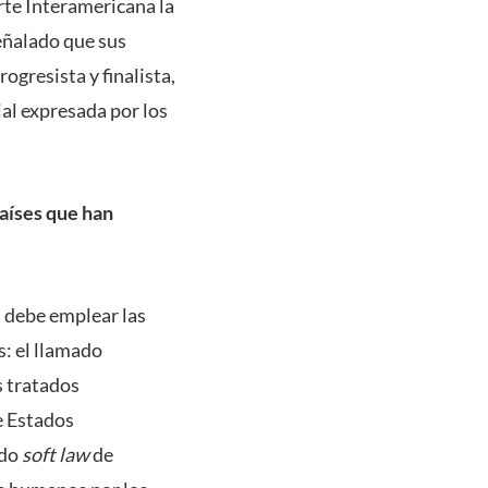
rte Interamericana la
eñalado que sus
ogresista y finalista,
ial expresada por los
países que han
a debe emplear las
s: el llamado
s tratados
e Estados
ado
soft law
de