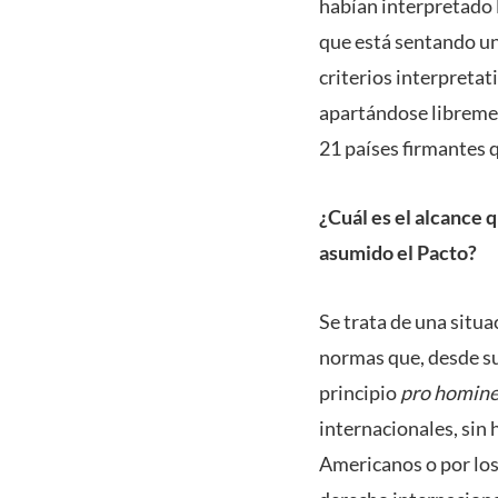
habían interpretado 
que está sentando un
criterios interpretat
apartándose librement
21 países firmantes 
¿Cuál es el alcance q
asumido el Pacto?
Se trata de una situa
normas que, desde su
principio
pro homine
internacionales, sin
Americanos o por los