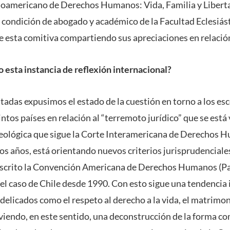
inoamericano de Derechos Humanos: Vida, Familia y Liberta
 condición de abogado y académico de la Facultad Eclesiást
 esta comitiva compartiendo sus apreciaciones en relación
o esta instancia de reflexión internacional?
tadas expusimos el estado de la cuestión en torno a los es
intos países en relación al “terremoto jurídico” que se está
eológica que sigue la Corte Interamericana de Derechos 
nos años, está orientando nuevos criterios jurisprudenciale
suscrito la Convención Americana de Derechos Humanos (Pa
 el caso de Chile desde 1990. Con esto sigue una tendencia 
elicados como el respeto al derecho a la vida, el matrimoni
iviendo, en este sentido, una deconstrucción de la forma c