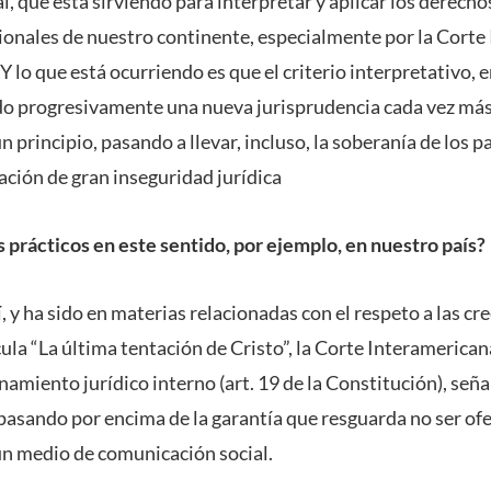
l, que está sirviendo para interpretar y aplicar los derech
onales de nuestro continente, especialmente por la Corte
lo que está ocurriendo es que el criterio interpretativo, 
do progresivamente una nueva jurisprudencia cada vez más 
n principio, pasando a llevar, incluso, la soberanía de los pa
ación de gran inseguridad jurídica
s prácticos en este sentido, por ejemplo, en nuestro país?
y ha sido en materias relacionadas con el respeto a las cre
ícula “La última tentación de Cristo”, la Corte Interamerican
namiento jurídico interno (art. 19 de la Constitución), seña
 pasando por encima de la garantía que resguarda no ser o
 un medio de comunicación social.