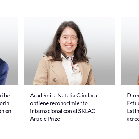
cibe
Académica Natalia Gándara
Dire
oria
obtiene reconocimiento
Estud
ón en
internacional con el SKLAC
Lati
Article Prize
acred