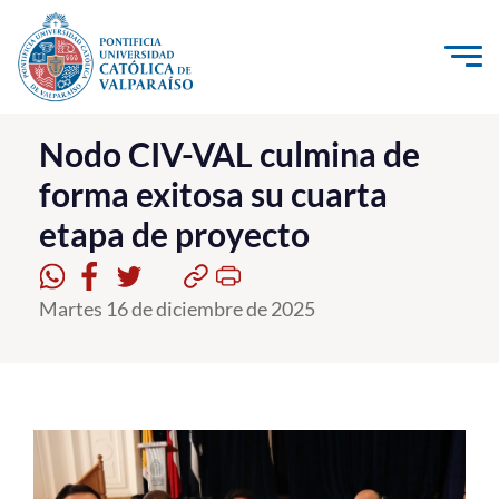
Click acá para ir directamente al contenido
La Universidad
Nodo CIV-VAL culmina de
forma exitosa su cuarta
Investigación, Creación e Innovación
etapa de proyecto
PUCV Internacional
Vinculación con el Medio
Martes 16 de diciembre de 2025
Admisión
Pregrado
Postgrado
Formación Continua