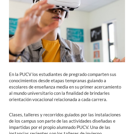
Estudiantes
Académicos
Funcionarios
Alumni
En la PUCV los estudiantes de pregrado comparten sus
English
conocimientos desde etapas tempranas guiando a
escolares de enseñanza media en su primer acercamiento
al mundo universitario con la finalidad de brindarles
orientación vocacional relacionada a cada carrera.
Clases, talleres y recorridos guiados por las instalaciones
de los campus son parte de las actividades diseñadas e
impartidas por el propio alumnado PUCV. Una de las
instancias recientes son los talleres de invierno