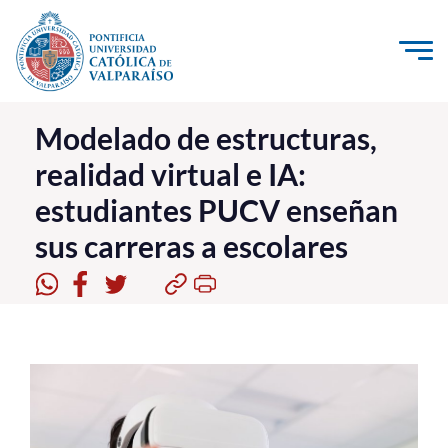
Click acá para ir directamente al contenido
La Universidad
Modelado de estructuras,
realidad virtual e IA:
Investigación, Creación e Innovación
estudiantes PUCV enseñan
PUCV Internacional
sus carreras a escolares
Vinculación con el Medio
Admisión
Pregrado
Postgrado
Formación Continua