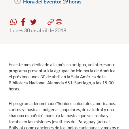
Hora del Evento:
19 horas
Estudiantes
Académicos
Lunes 30 de abril de 2018
Funcionarios
Alumni
En este mes dedicado a la música antigua, un interesante
programa presentará la agrupación Memoria de América,
English
el próximo lunes 30 de abril en la Sala América de la
Biblioteca Nacional, Alameda 651, Santiago, a las 19:00
horas.
El programa denominado “Sonidos coloniales americanos:
cantos y músicas indígenas, populares, de catedral y una
chacona española”, muestra la música que se creaba y
tocaba en las misiones jesuíticas del Paraguay (actual
Bolivia) como canciones de los indios canichanas y moxos e