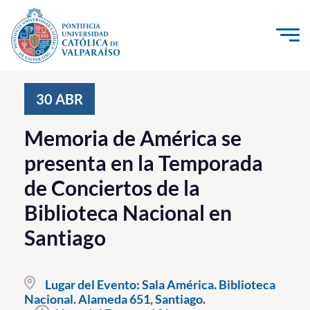
Click acá para ir directamente al contenido
La Universidad
30
ABR
Investigación, Creación e Innovación
Memoria de América se
PUCV Internacional
presenta en la Temporada
Vinculación con el Medio
de Conciertos de la
Biblioteca Nacional en
Admisión
Santiago
Pregrado
Postgrado
Lugar del Evento:
Sala América. Biblioteca
Nacional. Alameda 651, Santiago.
Formación Continua