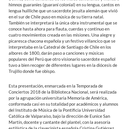
himnos guaraníes (guaraní colonial) en su lengua, cantos en
lengua huilliche que un sacerdote jesuita alemán que vivió
en el sur de Chile puso en música de su tierra natal.
También se interpretará la única obra instrumental que se
conoce hasta ahora para flauta, cuerdas y continuo en
cuatro movimientos creada en las misiones. Una alegre y
picaresca chacona española y un festivo villancico que se
interpretaba en la Catedral de Santiago de Chile en los
albores de 1800, darán paso a canciones y músicas
populares del Perú que otro visionario sacerdote español
tuvo a bien recoger de diferentes lugares en la diócesis de
Trujillo donde fue obispo.
Esta presentación, enmarcada en la Temporada de
Conciertos 2018 de la Biblioteca Nacional, será realizada
por la agrupación universitaria Memoria de América,
conformada casi en su totalidad por académicos y alumnos
del Instituto de Música de la Pontificia Universidad
Católica de Valparaíso, bajo la dirección de Eunice San
Martín, docente y cantante del plantel, con la asesoría
estilística de la clavecinista española Cristina Gutiérrez.