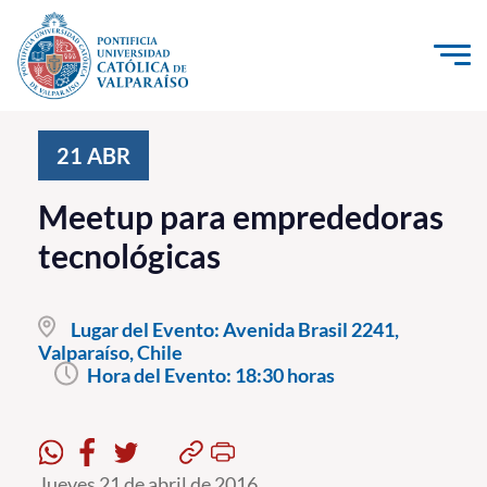
Click acá para ir directamente al contenido
La Universidad
21
ABR
Investigación, Creación e Innovación
Meetup para emprededoras
PUCV Internacional
tecnológicas
Vinculación con el Medio
Lugar del Evento:
Avenida Brasil 2241,
Admisión
Valparaíso, Chile
Hora del Evento:
18:30 horas
Pregrado
Postgrado
Formación Continua
Jueves 21 de abril de 2016