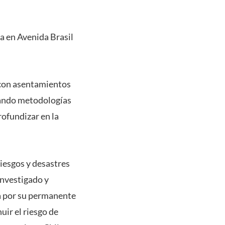
da en Avenida Brasil
 con asentamientos
izando metodologías
rofundizar en la
iesgos y desastres
investigado y
ca por su permanente
uir el riesgo de