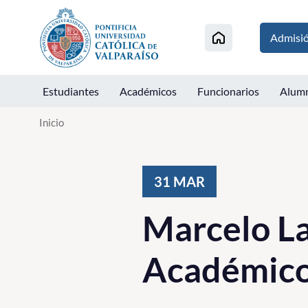
Click acá para ir directamente al contenido
Admisi
Estudiantes
Académicos
Funcionarios
Alum
Inicio
31
MAR
Marcelo L
Académico 