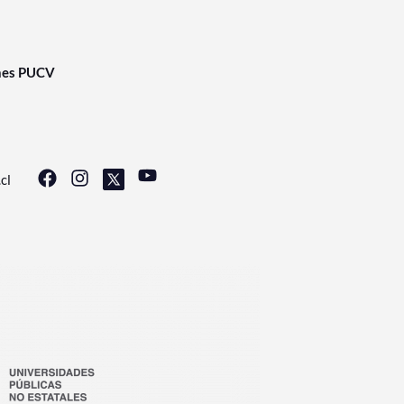
nes PUCV
cl