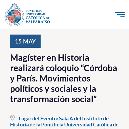
Click acá para ir directamente al contenido
La Universidad
15
MAY
Investigación, Creación e Innovación
Magíster en Historia
PUCV Internacional
realizará coloquio “Córdoba
Vinculación con el Medio
y París. Movimientos
políticos y sociales y la
Admisión
transformación social”
Pregrado
Postgrado
Lugar del Evento:
Sala A del Instituto de
Historia de la Pontificia Universidad Católica de
Formación Continua