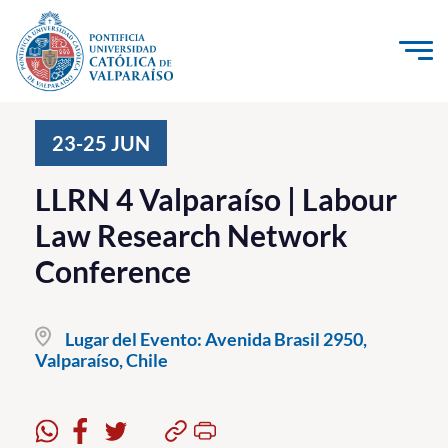
Click acá para ir directamente al contenido
La Universidad
23-25
JUN
Investigación, Creación e Innovación
LLRN 4 Valparaíso | Labour
PUCV Internacional
Law Research Network
Vinculación con el Medio
Conference
Admisión
Lugar del Evento:
Avenida Brasil 2950,
Pregrado
Valparaíso, Chile
Postgrado
Formación Continua