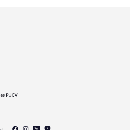
nes PUCV
cl