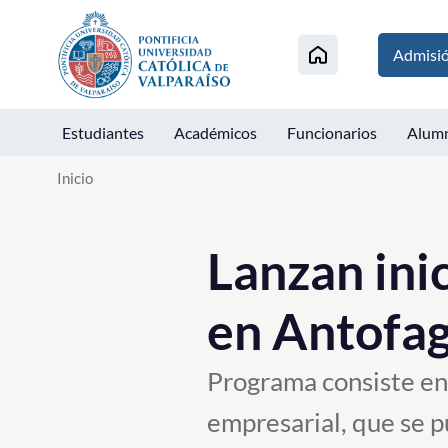
Click acá para ir directamente al contenido
Admisi
Estudiantes
Académicos
Funcionarios
Alum
Inicio
Lanzan ini
en Antofa
Programa consiste en 
empresarial, que se 