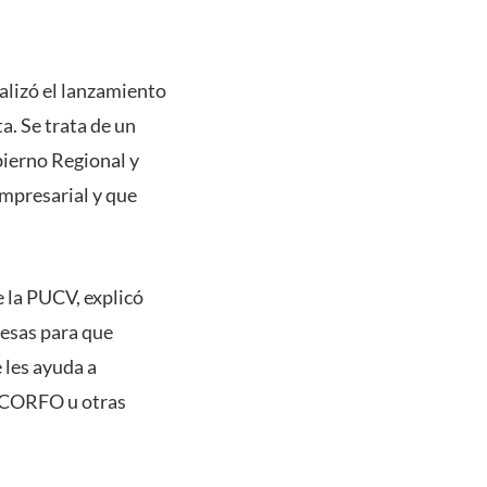
alizó el lanzamiento
a. Se trata de un
bierno Regional y
mpresarial y que
 la PUCV, explicó
resas para que
 les ayuda a
o CORFO u otras