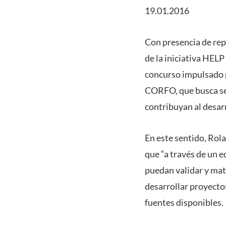
19.01.2016
Con presencia de rep
de la iniciativa HELP
concurso impulsado p
CORFO, que busca sel
contribuyan al desarr
En este sentido, Rol
que “a través de un e
puedan validar y mate
desarrollar proyect
fuentes disponibles.