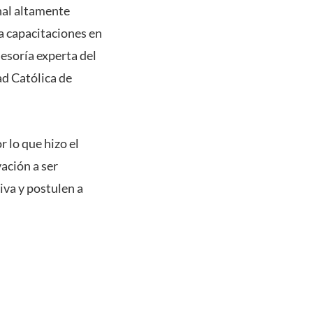
nal altamente
a capacitaciones en
sesoría experta del
ad Católica de
 lo que hizo el
ación a ser
iva y postulen a