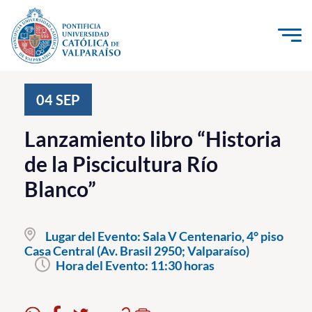
Click acá para ir directamente al contenido
La Universidad
04
SEP
Investigación, Creación e Innovación
Lanzamiento libro “Historia
PUCV Internacional
de la Piscicultura Río
Vinculación con el Medio
Blanco”
Admisión
Lugar del Evento:
Sala V Centenario, 4° piso
Pregrado
Casa Central (Av. Brasil 2950; Valparaíso)
Hora del Evento:
11:30 horas
Postgrado
Formación Continua