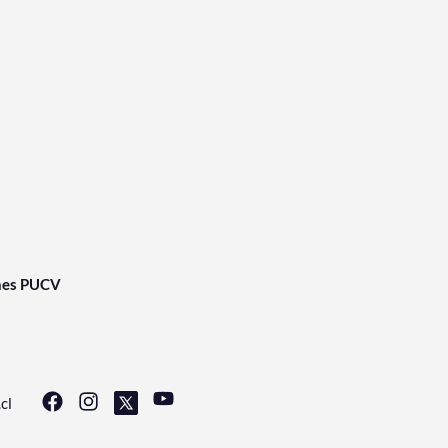
nes PUCV
cl