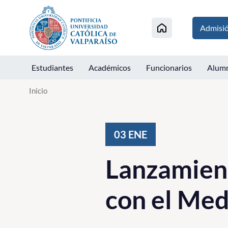
Click acá para ir directamente al contenido
Admisi
Estudiantes
Académicos
Funcionarios
Alum
Inicio
03
ENE
Lanzamient
con el Me