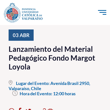
Click acá para ir directamente al contenido
La Universidad
03
ABR
Investigación, Creación e Innovación
Lanzamiento del Material
PUCV Internacional
Pedagógico Fondo Margot
Vinculación con el Medio
Loyola
Admisión
Lugar del Evento:
Avenida Brasil 2950,
Pregrado
Valparaíso, Chile
Hora del Evento:
12:00 horas
Postgrado
Formación Continua