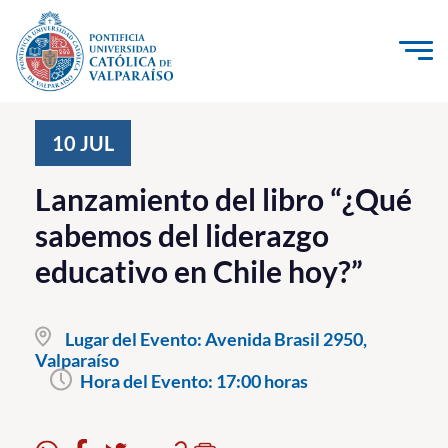
Click acá para ir directamente al contenido
La Universidad
10
JUL
Investigación, Creación e Innovación
Lanzamiento del libro “¿Qué
PUCV Internacional
sabemos del liderazgo
Vinculación con el Medio
educativo en Chile hoy?”
Admisión
Lugar del Evento:
Avenida Brasil 2950,
Pregrado
Valparaíso
Hora del Evento:
17:00 horas
Postgrado
Formación Continua