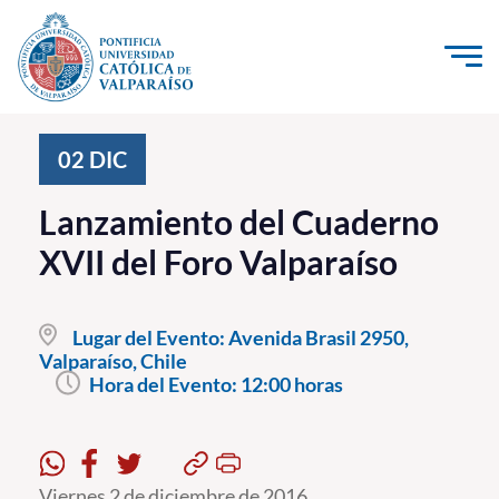
Click acá para ir directamente al contenido
La Universidad
02
DIC
Investigación, Creación e Innovación
Lanzamiento del Cuaderno
PUCV Internacional
XVII del Foro Valparaíso
Vinculación con el Medio
Lugar del Evento:
Avenida Brasil 2950,
Admisión
Valparaíso, Chile
Hora del Evento:
12:00 horas
Pregrado
Postgrado
Formación Continua
Viernes 2 de diciembre de 2016