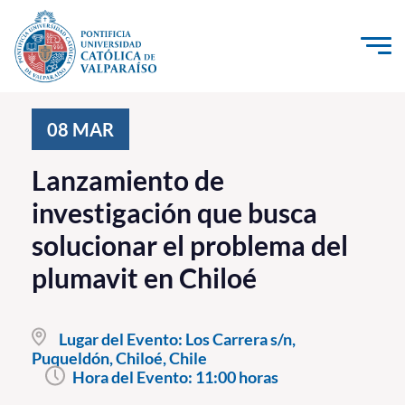
Click acá para ir directamente al contenido
La Universidad
08
MAR
Investigación, Creación e Innovación
Lanzamiento de
PUCV Internacional
investigación que busca
Vinculación con el Medio
solucionar el problema del
plumavit en Chiloé
Admisión
Pregrado
Lugar del Evento:
Los Carrera s/n,
Puqueldón, Chiloé, Chile
Postgrado
Hora del Evento:
11:00 horas
Formación Continua