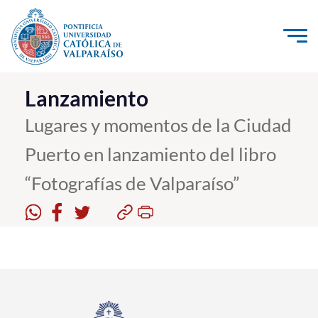
Click acá para ir directamente al contenido
La Universidad
Lanzamiento
Investigación, Creación e Innovación
Lugares y momentos de la Ciudad
PUCV Internacional
Puerto en lanzamiento del libro
Vinculación con el Medio
“Fotografías de Valparaíso”
Admisión
Pregrado
Postgrado
Formación Continua