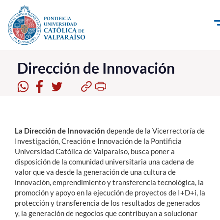
Click acá para ir directamente al contenido
La Universidad
Dirección de Innovación
Investigación, Creación e Innovación
PUCV Internacional
Vinculación con el Medio
La Dirección de Innovación
depende de la Vicerrectoría de
Investigación, Creación e Innovación de la Pontificia
Universidad Católica de Valparaíso, busca poner a
Admisión
disposición de la comunidad universitaria una cadena de
valor que va desde la generación de una cultura de
Pregrado
innovación, emprendimiento y transferencia tecnológica, la
promoción y apoyo en la ejecución de proyectos de I+D+i, la
Postgrado
protección y transferencia de los resultados de generados
y, la generación de negocios que contribuyan a solucionar
Formación Continua