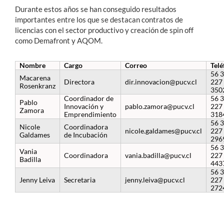
Durante estos años se han conseguido resultados
importantes entre los que se destacan contratos de
licencias con el sector productivo y creación de spin off
como Demafront y AQOM.
Nombre
Cargo
Correo
Telé
56 
Macarena
Directora
dir.innovacion@pucv.cl
227
Rosenkranz
350
Coordinador de
56 
Pablo
Innovación y
pablo.zamora@pucv.cl
227
Zamora
Emprendimiento
318
56 
Nicole
Coordinadora
nicole.galdames@pucv.cl
227
Galdames
de Incubación
296
56 
Vania
Coordinadora
vania.badilla@pucv.cl
227
Badilla
443
56 
Jenny Leiva
Secretaria
jenny.leiva@pucv.cl
227
272