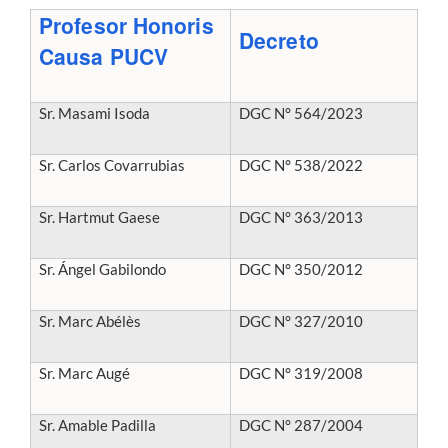
Profesor Honoris
Decreto
Causa PUCV
Estudiantes
Académicos
Sr. Masami Isoda
DGC N° 564/2023
Funcionarios
Sr. Carlos Covarrubias
DGC N° 538/2022
Alumni
Sr. Hartmut Gaese
DGC N° 363/2013
English
Sr. Ángel Gabilondo
DGC N° 350/2012
Sr. Marc Abélès
DGC N° 327/2010
Sr. Marc Augé
DGC N° 319/2008
Sr. Amable Padilla
DGC N° 287/2004