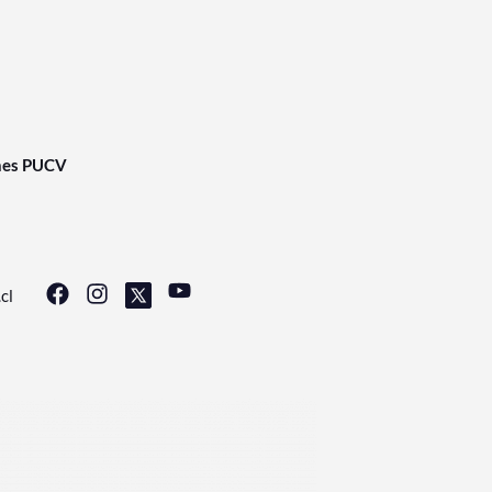
nes PUCV
cl