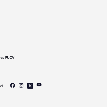
nes PUCV
cl