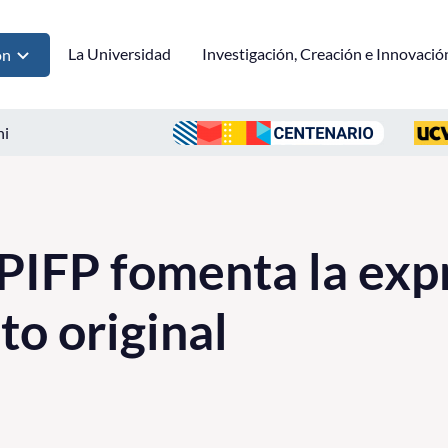
La Universidad
Investigación, Creación e Innovació
ón
ni
IFP fomenta la expr
o original