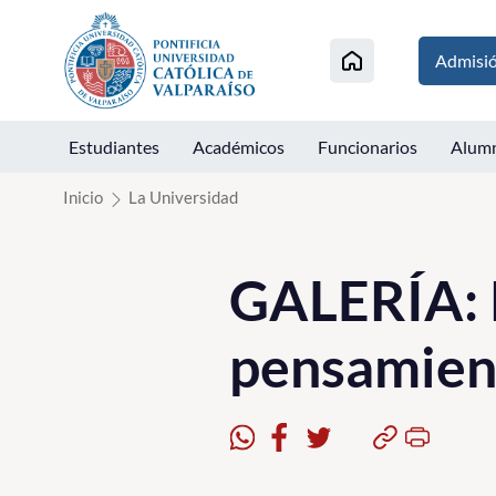
Click acá para ir directamente al contenido
Admisi
Estudiantes
Académicos
Funcionarios
Alum
Inicio
La Universidad
GALERÍA: P
pensamient