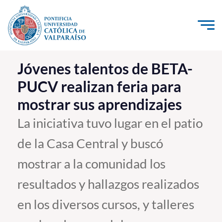
Click acá para ir directamente al contenido
La Universidad
Jóvenes talentos de BETA-
PUCV realizan feria para
Investigación, Creación e Innovación
mostrar sus aprendizajes
PUCV Internacional
Vinculación con el Medio
La iniciativa tuvo lugar en el patio
de la Casa Central y buscó
Admisión
mostrar a la comunidad los
Pregrado
resultados y hallazgos realizados
Postgrado
en los diversos cursos, y talleres
Formación Continua