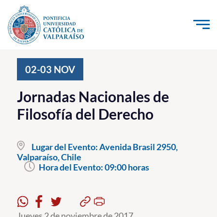
Click acá para ir directamente al contenido
La Universidad
02-03
NOV
Investigación, Creación e Innovación
Jornadas Nacionales de
PUCV Internacional
Filosofía del Derecho
Vinculación con el Medio
Lugar del Evento:
Avenida Brasil 2950,
Admisión
Valparaíso, Chile
Hora del Evento:
09:00 horas
Pregrado
Postgrado
Formación Continua
Jueves 2 de noviembre de 2017