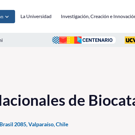
La Universidad
Investigación, Creación e Innovació
ón
ni
acionales de Biocatá
rasil 2085, Valparaíso, Chile