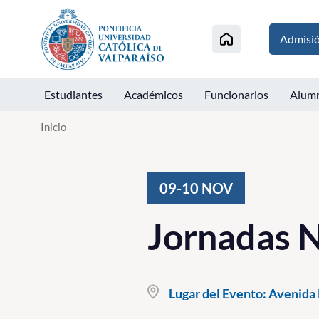
Click acá para ir directamente al contenido
Admisi
Estudiantes
Académicos
Funcionarios
Alum
Inicio
09-10
NOV
Jornadas N
Lugar del Evento:
Avenida B