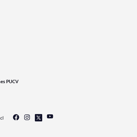
nes PUCV
cl